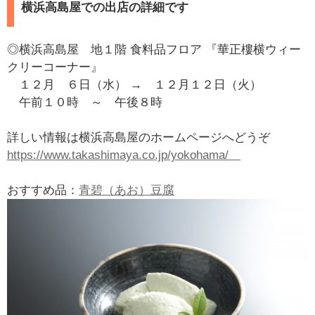
横浜高島屋での出店の詳細です
◎横浜高島屋 地１階 食料品フロア 『華正樓横ウィー
クリーコーナー』
１２月 ６日（水） → １２月１２日（火）
午前１０時 ～ 午後８時
詳しい情報は横浜高島屋のホームページへどうぞ
https://www.takashimaya.co.jp/yokohama/
おすすめ品：
青碧（あお）豆腐