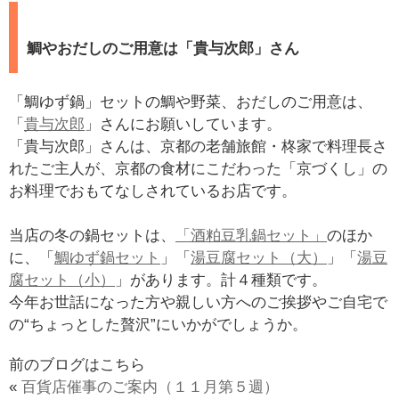
鯛やおだしのご用意は「貴与次郎」さん
「鯛ゆず鍋」セットの鯛や野菜、おだしのご用意は、
「
貴与次郎
」さんにお願いしています。
「貴与次郎」さんは、京都の老舗旅館・柊家で料理長さ
れたご主人が、京都の食材にこだわった「京づくし」の
お料理でおもてなしされているお店です。
当店の冬の鍋セットは、
「酒粕豆乳鍋セット」
のほか
に、「
鯛ゆず鍋セット
」「
湯豆腐セット（大）
」「
湯豆
腐セット（小）
」があります。計４種類です。
今年お世話になった方や親しい方へのご挨拶やご自宅で
の“ちょっとした贅沢”にいかがでしょうか。
前のブログはこちら
«
百貨店催事のご案内（１１月第５週）