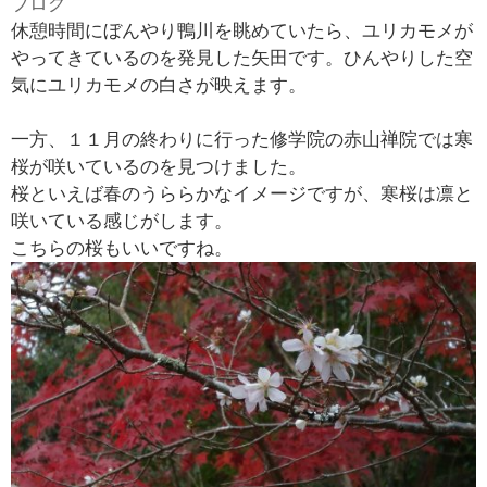
ブログ
￥
休憩時間にぼんやり鴨川を眺めていたら、ユリカモメが
0
やってきているのを発見した矢田です。ひんやりした空
現
気にユリカモメの白さが映えます。
在
の
一方、１１月の終わりに行った修学院の赤山禅院では寒
商
桜が咲いているのを見つけました。
品
桜といえば春のうららかなイメージですが、寒桜は凛と
数
咲いている感じがします。
：
こちらの桜もいいですね。
0