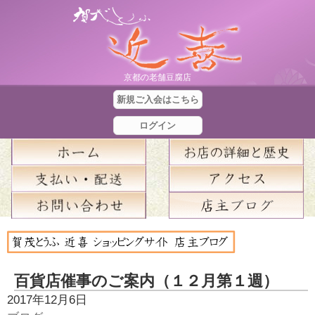
京都の老舗豆腐店
新規ご入会はこちら
ログイン
合
計
金
百貨店催事のご案内（１２月第１週）
額
2017年12月6日
：