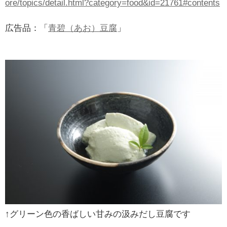
ore/topics/detail.html?category=food&id=21761#contents
広告品：「
青碧（あお）豆腐
」
↑グリーン色の香ばしい甘みの汲みだし豆腐です