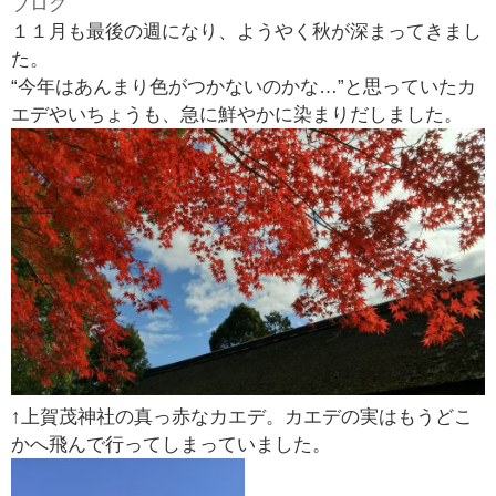
ブログ
￥
１１月も最後の週になり、ようやく秋が深まってきまし
0
た。
現
“今年はあんまり色がつかないのかな…”と思っていたカ
在
エデやいちょうも、急に鮮やかに染まりだしました。
の
商
品
数
：
0
↑上賀茂神社の真っ赤なカエデ。カエデの実はもうどこ
かへ飛んで行ってしまっていました。