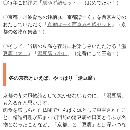
〇毎年ご好評の「
鯛ゆず鍋セット
」（おめでたい！）
〇京都・丹波育ちの銘柄豚「京都ぽーく」を西京みその
おだしでいただく「
京都ぽーく西京みそ鍋セット
」（京
都の名物が集合！）
〇そして、当店の豆腐を存分にお楽しみいただける「
湯
豆腐（大）
」「
湯豆腐（小）
」（定番にして王道！）
冬の京都といえば、やっぱり「湯豆腐」
京都の冬の風物詩として欠かせないものに、「湯豆腐」
も入るかと思います。
肉食を禁じられた仏閣でたんぱく源として重宝されたこ
と、精進料理が広まって門前の湯豆腐や田楽とうふが名
物となったことなど、「京都」と「豆腐」とは深いつな