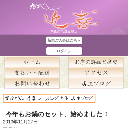
京都の老舗豆腐店
新規ご入会はこちら
ログイン
合
計
金
今年もお鍋のセット、始めました！
額
2019年11月27日
：