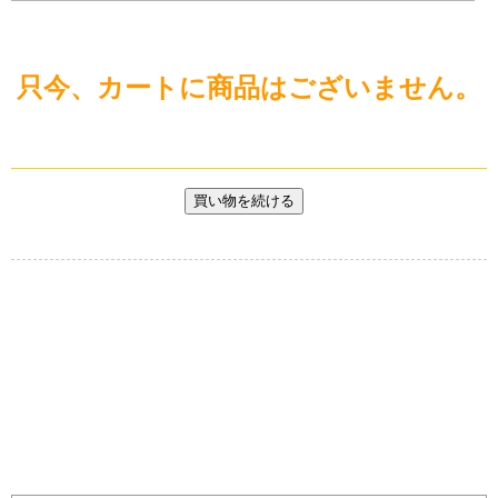
￥
0
現
只今、カートに商品はございません。
在
の
商
品
数
：
0