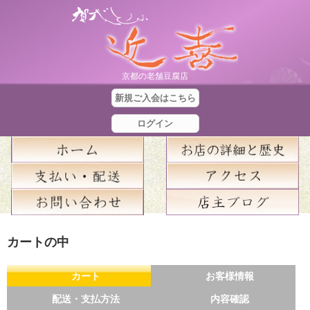
京都の老舗豆腐店
新規ご入会はこちら
ログイン
合
カートの中
計
金
カート
お客様情報
額
配送・支払方法
内容確認
：