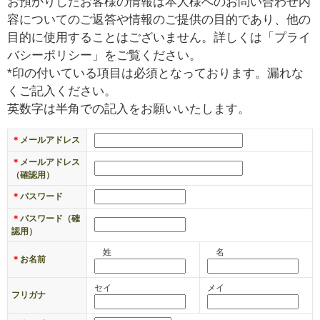
お預かりしたお客様の情報は本人様へのお問い合わせ内
￥
容についてのご返答や情報のご提供の目的であり、他の
0
目的に使用することはございません。詳しくは「プライ
現
バシーポリシー」をご覧ください。
在
*印の付いている項目は必須となっております。漏れな
の
くご記入ください。
商
英数字は半角での記入をお願いいたします。
品
数
＊
メールアドレス
：
＊
メールアドレス
0
（確認用）
＊
パスワード
＊
パスワード（確
認用）
姓
名
＊
お名前
セイ
メイ
フリガナ