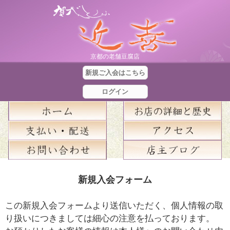
京都の老舗豆腐店
新規ご入会はこちら
ログイン
合
新規入会フォーム
計
金
この新規入会フォームより送信いただく、個人情報の取
額
り扱いにつきましては細心の注意を払っております。
：