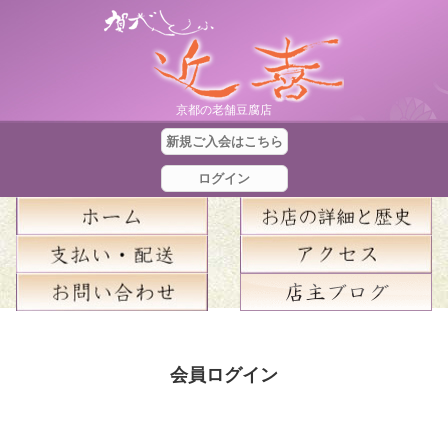
京都の老舗豆腐店
新規ご入会はこちら
ログイン
合
計
会員ログイン
金
額
：