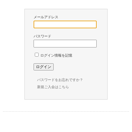
￥
0
メールアドレス
現
在
の
パスワード
商
品
数
ログイン情報を記憶
：
0
パスワードをお忘れですか？
新規ご入会はこちら