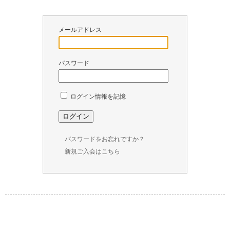
￥
0
メールアドレス
現
在
の
パスワード
商
品
数
ログイン情報を記憶
：
0
パスワードをお忘れですか？
新規ご入会はこちら