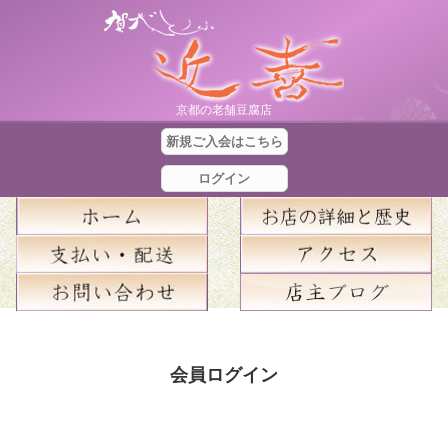
京都の老舗豆腐店
新規ご入会はこちら
ログイン
合
計
会員ログイン
金
額
：