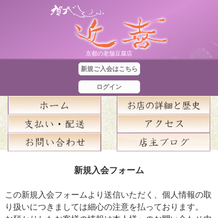
京都の老舗豆腐店
新規ご入会はこちら
ログイン
合
新規入会フォーム
計
金
この新規入会フォームより送信いただく、個人情報の取
額
り扱いにつきましては細心の注意を払っております。
：