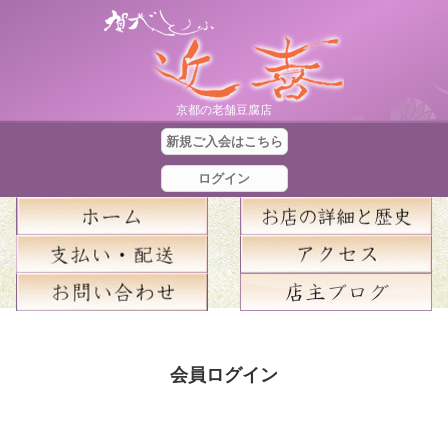
京都の老舗豆腐店
新規ご入会はこちら
ログイン
合
計
会員ログイン
金
額
：