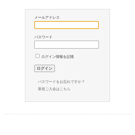
￥
0
メールアドレス
現
在
の
パスワード
商
品
数
ログイン情報を記憶
：
0
パスワードをお忘れですか？
新規ご入会はこちら