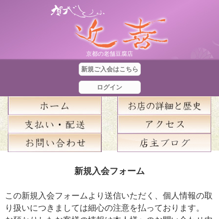
京都の老舗豆腐店
新規ご入会はこちら
ログイン
合
新規入会フォーム
計
金
この新規入会フォームより送信いただく、個人情報の取
額
り扱いにつきましては細心の注意を払っております。
：