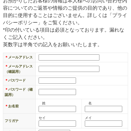
お預かりしたお客様の情報は本人様へのお問い合わせ内
￥
容についてのご返答や情報のご提供の目的であり、他の
0
目的に使用することはございません。詳しくは「プライ
現
バシーポリシー」をご覧ください。
在
*印の付いている項目は必須となっております。漏れな
の
くご記入ください。
商
英数字は半角での記入をお願いいたします。
品
数
＊
メールアドレス
：
＊
メールアドレス
0
（確認用）
＊
パスワード
＊
パスワード（確
認用）
姓
名
＊
お名前
セイ
メイ
フリガナ