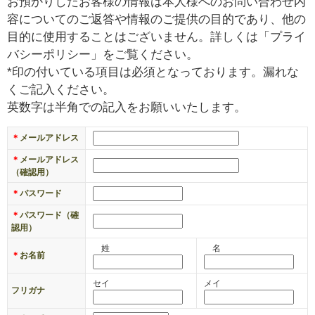
お預かりしたお客様の情報は本人様へのお問い合わせ内
￥
容についてのご返答や情報のご提供の目的であり、他の
0
目的に使用することはございません。詳しくは「プライ
現
バシーポリシー」をご覧ください。
在
*印の付いている項目は必須となっております。漏れな
の
くご記入ください。
商
英数字は半角での記入をお願いいたします。
品
数
＊
メールアドレス
：
＊
メールアドレス
0
（確認用）
＊
パスワード
＊
パスワード（確
認用）
姓
名
＊
お名前
セイ
メイ
フリガナ