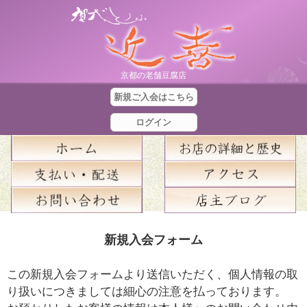
京都の老舗豆腐店
新規ご入会はこちら
ログイン
合
新規入会フォーム
計
金
この新規入会フォームより送信いただく、個人情報の取
額
り扱いにつきましては細心の注意を払っております。
：