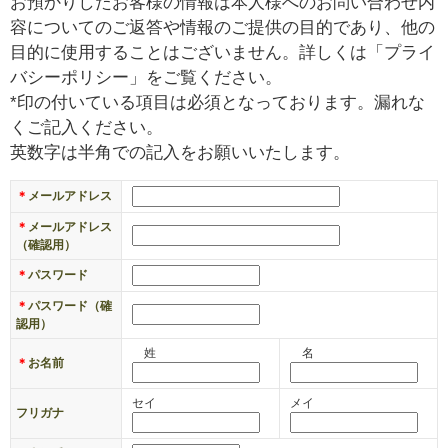
お預かりしたお客様の情報は本人様へのお問い合わせ内
￥
容についてのご返答や情報のご提供の目的であり、他の
0
目的に使用することはございません。詳しくは「プライ
現
バシーポリシー」をご覧ください。
在
*印の付いている項目は必須となっております。漏れな
の
くご記入ください。
商
英数字は半角での記入をお願いいたします。
品
数
＊
メールアドレス
：
＊
メールアドレス
0
（確認用）
＊
パスワード
＊
パスワード（確
認用）
姓
名
＊
お名前
セイ
メイ
フリガナ