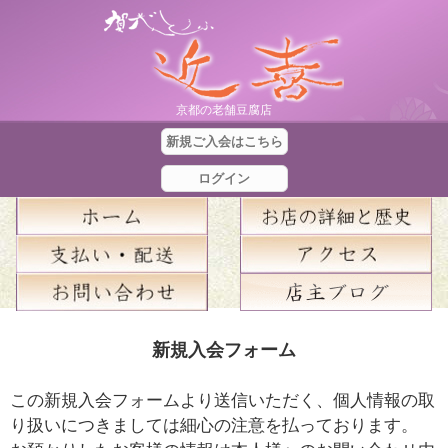
京都の老舗豆腐店
新規ご入会はこちら
ログイン
合
新規入会フォーム
計
金
この新規入会フォームより送信いただく、個人情報の取
額
り扱いにつきましては細心の注意を払っております。
：