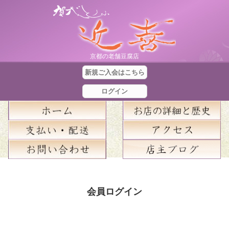
京都の老舗豆腐店
新規ご入会はこちら
ログイン
合
計
会員ログイン
金
額
：