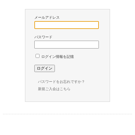
￥
0
メールアドレス
現
在
の
パスワード
商
品
数
ログイン情報を記憶
：
0
パスワードをお忘れですか？
新規ご入会はこちら