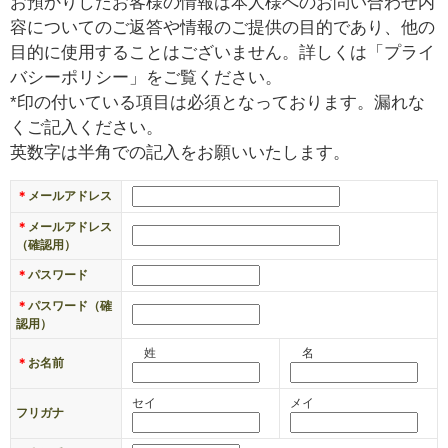
お預かりしたお客様の情報は本人様へのお問い合わせ内
￥
容についてのご返答や情報のご提供の目的であり、他の
0
目的に使用することはございません。詳しくは「プライ
現
バシーポリシー」をご覧ください。
在
*印の付いている項目は必須となっております。漏れな
の
くご記入ください。
商
英数字は半角での記入をお願いいたします。
品
数
＊
メールアドレス
：
＊
メールアドレス
0
（確認用）
＊
パスワード
＊
パスワード（確
認用）
姓
名
＊
お名前
セイ
メイ
フリガナ