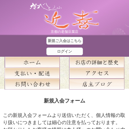
京都の老舗豆腐店
新規ご入会はこちら
ログイン
合
新規入会フォーム
計
金
この新規入会フォームより送信いただく、個人情報の取
額
り扱いにつきましては細心の注意を払っております。
：