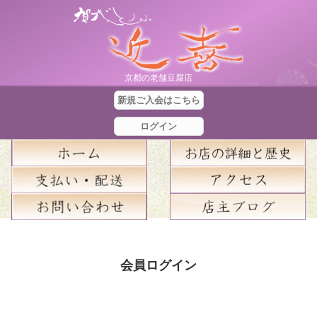
京都の老舗豆腐店
新規ご入会はこちら
ログイン
合
計
会員ログイン
金
額
：