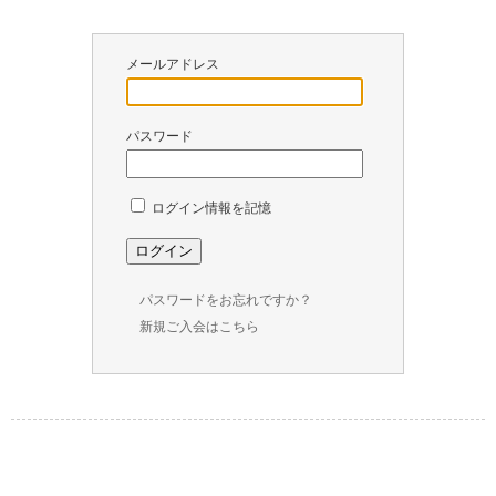
￥
0
メールアドレス
現
在
の
パスワード
商
品
数
ログイン情報を記憶
：
0
パスワードをお忘れですか？
新規ご入会はこちら