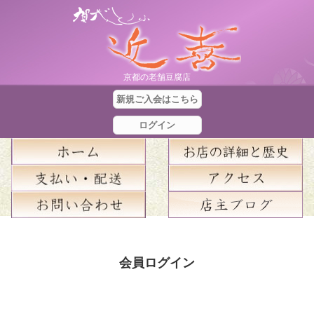
京都の老舗豆腐店
新規ご入会はこちら
ログイン
合
計
会員ログイン
金
額
：