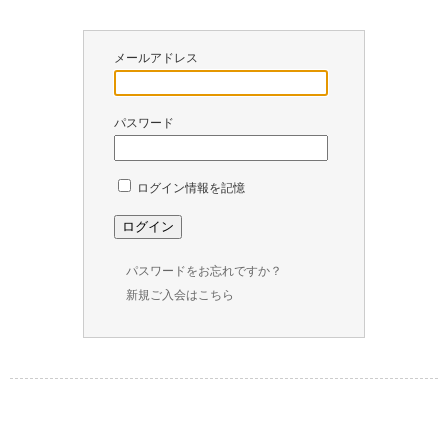
￥
0
メールアドレス
現
在
の
パスワード
商
品
数
ログイン情報を記憶
：
0
パスワードをお忘れですか？
新規ご入会はこちら