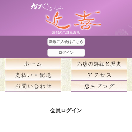
京都の老舗豆腐店
新規ご入会はこちら
ログイン
合
計
会員ログイン
金
額
：