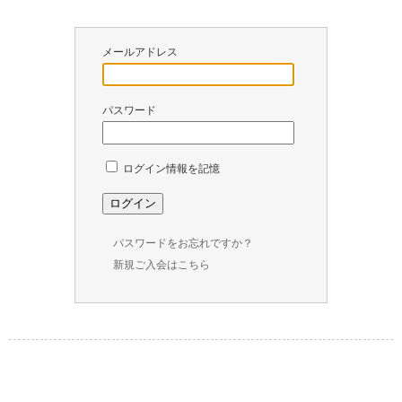
￥
0
メールアドレス
現
在
の
パスワード
商
品
数
ログイン情報を記憶
：
0
パスワードをお忘れですか？
新規ご入会はこちら