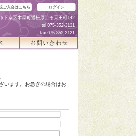
規ご入会はこちら
ログイン
京都市下京区木屋町通松原上る天王町142
tel 075-352-3131
fax 075-352-3121
。
ざいます。お急ぎの場合はお