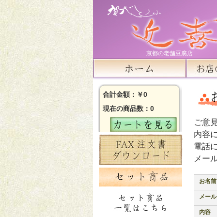
京都の老舗豆腐店
合計金額：￥0
現在の商品数：0
ご意
内容
電話
メー
お名前
メール
内容