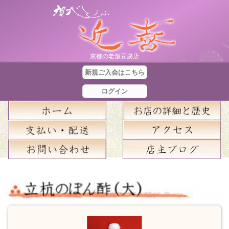
京都の老舗豆腐店
新規ご入会はこちら
ログイン
合
計
金
額
：