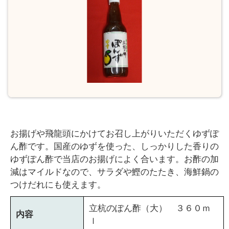
￥
0
現
在
の
商
品
数
：
0
お揚げや飛龍頭にかけてお召し上がりいただくゆずぽ
ん酢です。国産のゆずを使った、しっかりした香りの
ゆずぽん酢で当店のお揚げによく合います。お酢の加
減はマイルドなので、サラダや鰹のたたき、海鮮鍋の
つけだれにも使えます。
立杭のぽん酢（大） ３６０ｍ
内容
ｌ