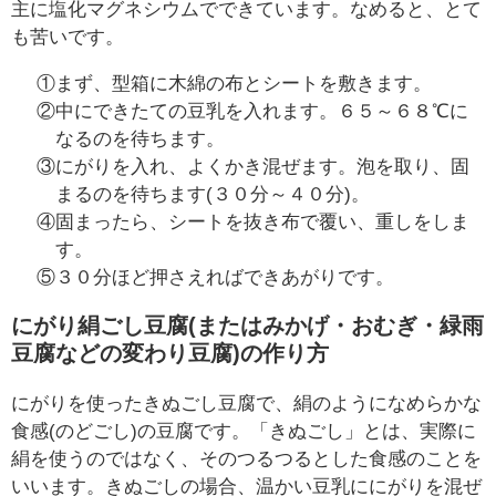
主に塩化マグネシウムでできています。なめると、とて
も苦いです。
①まず、型箱に木綿の布とシートを敷きます。
②中にできたての豆乳を入れます。６５～６８℃に
なるのを待ちます。
③にがりを入れ、よくかき混ぜます。泡を取り、固
まるのを待ちます(３０分～４０分)。
④固まったら、シートを抜き布で覆い、重しをしま
す。
⑤３０分ほど押さえればできあがりです。
にがり絹ごし豆腐(またはみかげ・おむぎ・緑雨
豆腐などの変わり豆腐)の作り方
にがりを使ったきぬごし豆腐で、絹のようになめらかな
食感(のどごし)の豆腐です。「きぬごし」とは、実際に
絹を使うのではなく、そのつるつるとした食感のことを
いいます。きぬごしの場合、温かい豆乳ににがりを混ぜ