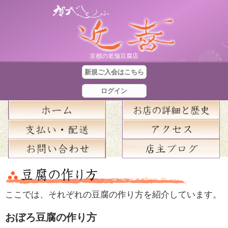
京都の老舗豆腐店
新規ご入会はこちら
ログイン
合
計
ここでは、それぞれの豆腐の作り方を紹介しています。
金
額
おぼろ豆腐の作り方
：