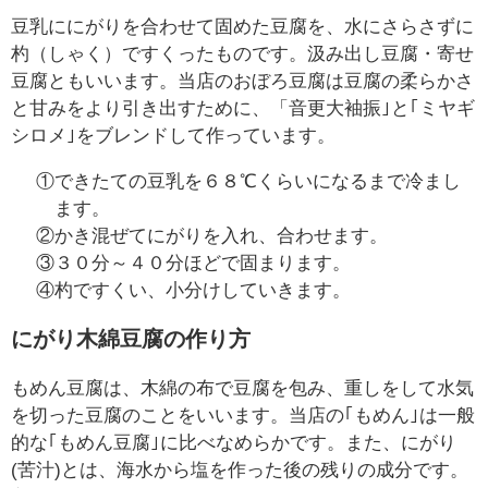
￥
豆乳ににがりを合わせて固めた豆腐を、水にさらさずに
0
杓（しゃく）ですくったものです。汲み出し豆腐・寄せ
現
豆腐ともいいます。当店のおぼろ豆腐は豆腐の柔らかさ
在
と甘みをより引き出すために、「音更大袖振｣と｢ミヤギ
の
シロメ｣をブレンドして作っています。
商
品
①できたての豆乳を６８℃くらいになるまで冷まし
数
ます。
：
②かき混ぜてにがりを入れ、合わせます。
0
③３０分～４０分ほどで固まります。
④杓ですくい、小分けしていきます。
にがり木綿豆腐の作り方
もめん豆腐は、木綿の布で豆腐を包み、重しをして水気
を切った豆腐のことをいいます。当店の｢もめん｣は一般
的な｢もめん豆腐｣に比べなめらかです。また、にがり
(苦汁)とは、海水から塩を作った後の残りの成分です。