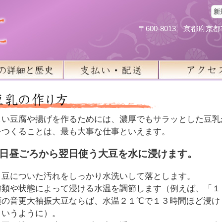
新
〒600-8013 京都府
しい豆腐や揚げを作るためには、濃厚でもサラッとした豆乳
をつくることは、最も大事な仕事といえます。
前日昼ごろから翌日使う大豆を水に浸けます。
、豆についた汚れをしっかり水洗いして落とします。
種類や状態によって浸ける水温を調節します（例えば、「１
頃の音更大袖振大豆ならば、水温２１℃で１３時間ほど浸け
というように）。