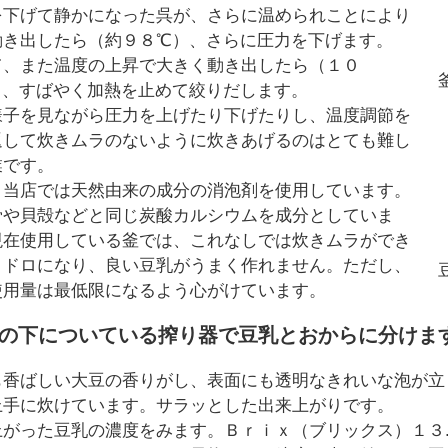
を下げて静かになった呉が、さらに温められことにより
動き出したら（約９８℃）、さらに圧力を下げます。
て、また温度の上昇で大きく動き出したら（１０
）、すばやく加熱を止めて絞りだします。
様子を見ながら圧力を上げたり下げたりし、温度調節を
返して炊きムラのないように炊きあげるのはとても難し
業です。
、当店では天然由来の成分の消泡剤を使用しています。
骨や貝殻などと同じ炭酸カルシウムを成分としていま
現在使用している釜では、これなしでは炊きムラができ
ロドロになり、良い豆乳がうまく作れません。ただし、
使用量は最低限になるよう心がけています。
釜の下についている搾り器で豆乳とおからに分けま
も香ばしい大豆の香りがし、表面にも透明なきれいな泡が立
上手に炊けています。サラッとした出来上がりです。
上がった豆乳の濃度をみます。Ｂｒｉｘ（ブリックス）１３