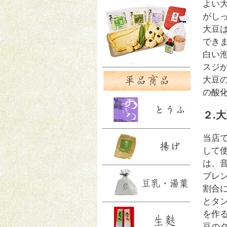
よい
がし
大豆
でき
白い
スジ
大豆
の酸
２.
当店
して
は、
ブレ
割合
とタ
を作
豆の