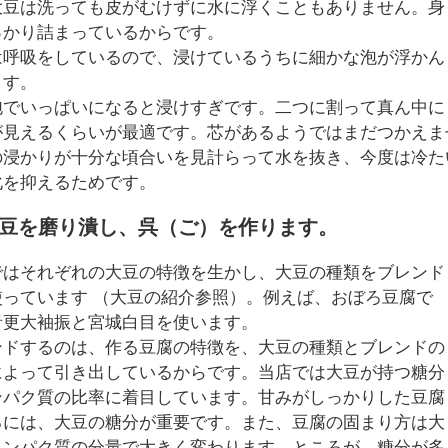
大豆は洗っても皮がむけずに水に浮くこともありません。身
っかり詰まっているからです。
は呼吸をしているので、浸けているうちに細かな泡が浮かん
ます。
泡でいっぱいになると浸けすぎです。二つに割って真ん中に
が見えるくらいが最適です。芯があるようではまだつかえま
の浸かりが十分な頃合いを見計らって水を抜き、今度は冷た
化を抑えるためです。
大豆を磨り潰し、呉（ご）を作ります。
ではそれぞれの大豆の特徴を生かし、大豆の種類をブレンド
使っています （大豆の紹介参照）。例えば、おぼろ豆腐で
音更大袖振と宮城白目を使います。
ンドするのは、作る豆腐の特徴を、大豆の種類とブレンドの
によって引き出しているからです。当店では大豆が持つ糖分
ンパク質の比率に着目しています。甘みがしっかりした豆腐
るには、大豆の糖分が重要です。また、豆腐の固まり方は大
タンパク質の分量で大きく変わります。ところが、糖分が多