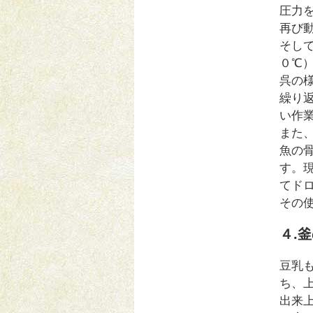
圧力
再び
そし
０℃
呉の
繰り
い作
また
魚の
す。
てド
その
４.
豆乳
ち、
出来