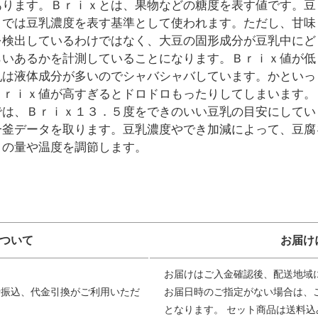
あります。Ｂｒｉｘとは、果物などの糖度を表す値です。豆
りでは豆乳濃度を表す基準として使われます。ただし、甘味
を検出しているわけではなく、大豆の固形成分が豆乳中にど
らいあるかを計測していることになります。Ｂｒｉｘ値が低
乳は液体成分が多いのでシャバシャバしています。かといっ
Ｂｒｉｘ値が高すぎるとドロドロもったりしてしまいます。
では、Ｂｒｉｘ１３．５度をできのいい豆乳の目安にしてい
一釜データを取ります。豆乳濃度やでき加減によって、豆腐
りの量や温度を調節します。
ついて
お届け
お届けはご入金確認後、配送地域
行振込、代金引換がご利用いただ
お届日時のご指定がない場合は、
となります。 セット商品は送料