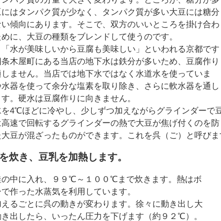
豆にはタンパク質が少なく、タンパク質が多い大豆には糖分
ない傾向にあります。そこで、双方のいいところを掛け合わ
ために、大豆の種類をブレンドして使うのです。
、「水が美味しいから豆腐も美味しい」といわれる京都です
四条木屋町にある当店の地下水は鉄分が多いため、豆腐作り
適しません。当店では地下水ではなく水道水を使っていま
浄水器を使って余分な塩素を取り除き、さらに軟水器を通し
ます。硬水は豆腐作りに向きません。
水を4℃ほどに冷やし、少しずつ加えながらグラインダーで
は高速で回転するグラインダーの熱で大豆が焦げ付くのを防
た大豆が混ざったものができます。これを呉（ご）と呼びま
呉を炊き、豆乳を加熱します。
釜の中に入れ、９９℃～１００℃まで炊きます。熱はボ
ーで作った水蒸気を利用しています。
加えるごとに呉の動きが変わります。徐々に動き出し大
動き出したら、いったん圧力を下げます（約９２℃）。