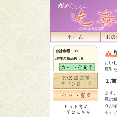
京都の老舗豆腐店
合計金額：￥0
現在の商品数：0
おい
豆乳
１.
まず
豆の
０月
る」