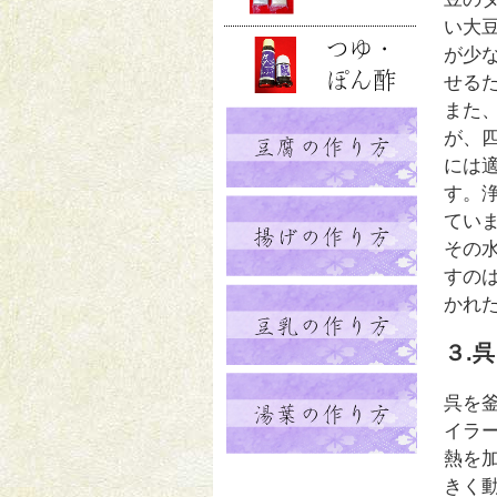
い大
が少
せる
また
が、
には
す。
てい
その
すの
かれ
３.
呉を
イラ
熱を
きく