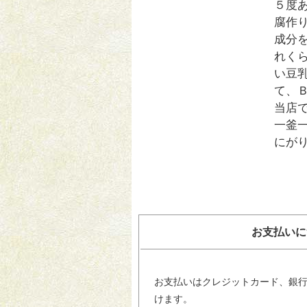
５度
腐作
成分
れく
い豆
て、
当店
一釜
にが
お支払いに
お支払いはクレジットカード、銀
けます。