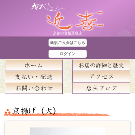
京都の老舗豆腐店
新規ご入会はこちら
ログイン
合
計
金
額
：