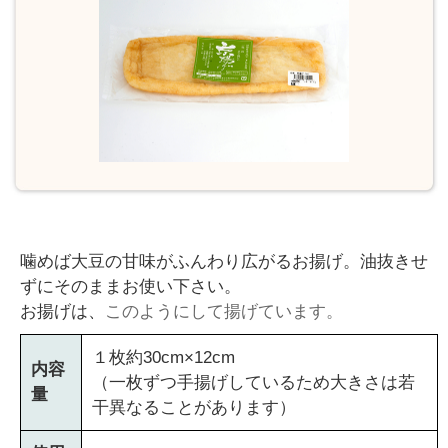
￥
0
現
在
の
商
品
数
：
0
噛めば大豆の甘味がふんわり広がるお揚げ。油抜きせ
ずにそのままお使い下さい。
お揚げは、
このようにして揚げています。
１枚約30cm×12cm
内容
（一枚ずつ手揚げしているため大きさは若
量
干異なることがあります）