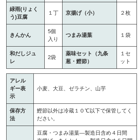
緑雨(りょく
１丁
京揚げ（小）
２枚
う)豆腐
5個
きんかん
つまみ湯葉
１袋
入り
和だしジュ
薬味セット（九条
１セ
2袋
レ
葱・鰹節）
ット
アレル
ギー表
小麦、大豆、ゼラチン、山芋
示
保存方
鰹節以外は冷蔵１０℃以下で保管してく
法
ださい。
豆腐・つまみ湯葉―製造日含め４日間