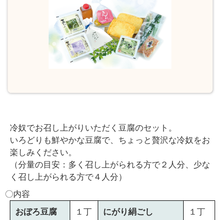
￥
0
現
在
の
商
品
数
：
0
冷奴でお召し上がりいただく豆腐のセット。
いろどりも鮮やかな豆腐で、ちょっと贅沢な冷奴をお
楽しみください。
（分量の目安：多く召し上がられる方で２人分、少な
く召し上がられる方で４人分）
〇内容
おぼろ豆腐
１丁
にがり絹ごし
１丁