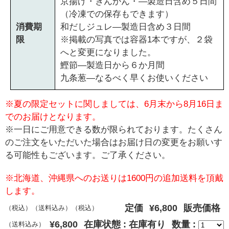
京揚げ・きんかん・―製造日含め５日間
（冷凍での保存もできます）
消費期
和だしジュレ―製造日含め３日間
限
※掲載の写真では容器1本ですが、２袋
へと変更になりました。
鰹節―製造日から６か月間
九条葱―なるべく早くお使いください
※夏の限定セットに関しましては、6月末から8月16日ま
でのお届けとなります。
※一日にご用意できる数が限られております。たくさん
のご注文をいただいた場合はお届け日の変更をお願いす
る可能性もございます。ご了承ください。
※北海道、沖縄県へのお送りは1600円の追加送料を頂戴
します。
定価
¥6,800
販売価格
（税込）
（送料込み）
（税込）
¥6,800
在庫状態 : 在庫有り
数量 :
（送料込み）