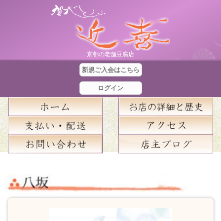
京都の老舗豆腐店
新規ご入会はこちら
ログイン
合
計
金
額
：