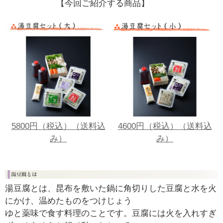
【今回ご紹介する商品】
￥
0
現
在
の
商
品
数
：
0
5800円（税込）（送料込
4600円（税込）（送料込
み）
み）
湯豆腐とは、昆布を敷いた鍋に角切りした豆腐と水を火
にかけ、温めたものをつけじょう
ゆと薬味で食す料理のことです。豆腐には火を入れすぎ