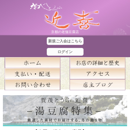
京都の老舗豆腐店
新規ご入会はこちら
ログイン
合
計
金
額
：