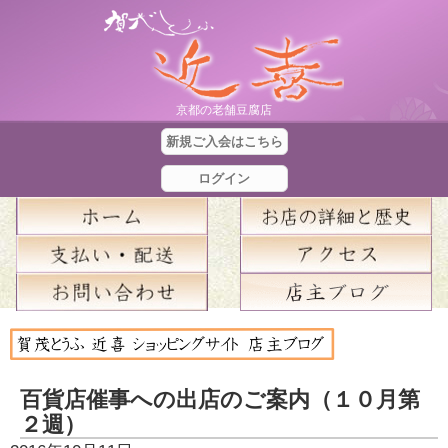
京都の老舗豆腐店
新規ご入会はこちら
ログイン
合
計
金
百貨店催事への出店のご案内（１０月第
額
２週）
：