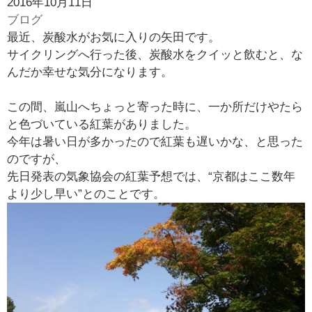
2016年10月11日
￥
ブログ
0
最近、炭酸水がお気に入りの矢田です。
現
サイクリングへ行った後、炭酸水をクイッと飲むと、な
在
んだか幸せな気分になります。
の
商
この間、嵐山へちょっと寄った時に、一か所だけやたら
品
と色づいている紅葉がありました。
数
今年は暑い日が多かったので紅葉も遅いかな、と思った
：
のですが、
0
先日発表の気象協会の紅葉予想では、“京都はここ数年
より少し早い”とのことです。