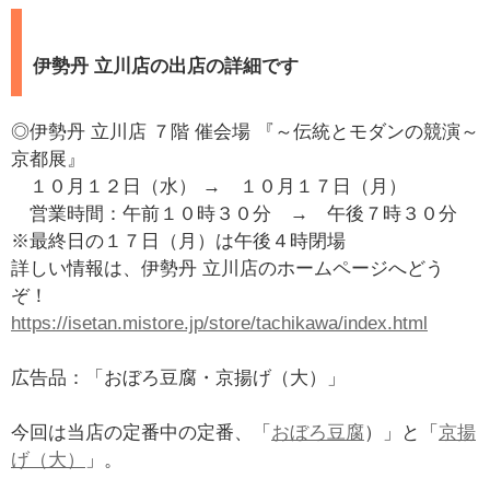
伊勢丹 立川店の出店の詳細です
◎伊勢丹 立川店 ７階 催会場 『～伝統とモダンの競演～
京都展』
１０月１２日（水） → １０月１７日（月）
営業時間：午前１０時３０分 → 午後７時３０分
※最終日の１７日（月）は午後４時閉場
詳しい情報は、伊勢丹 立川店のホームページへどう
ぞ！
https://isetan.mistore.jp/store/tachikawa/index.html
広告品：「おぼろ豆腐・京揚げ（大）」
今回は当店の定番中の定番、「
おぼろ豆腐
）」と「
京揚
げ（大）
」。