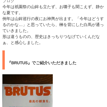
ブログ
￥
今年は祇園祭の山鉾も立たず、お囃子も聞こえず、静か
0
な夏です。
現
例年は山鉾巡行の夜にお神輿が出ます。「今年はどうす
在
るのかな…」と思っていたら、榊を背にした白馬が通っ
の
ていきました。
商
形は違うものの、歴史はきっちりつなげていくんだな
品
ぁ、と感心しました。
数
：
0
『BRUTUS』でご紹介いただきました