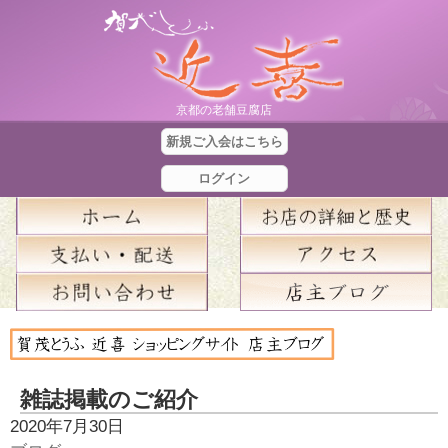
京都の老舗豆腐店
新規ご入会はこちら
ログイン
合
計
金
雑誌掲載のご紹介
額
2020年7月30日
：